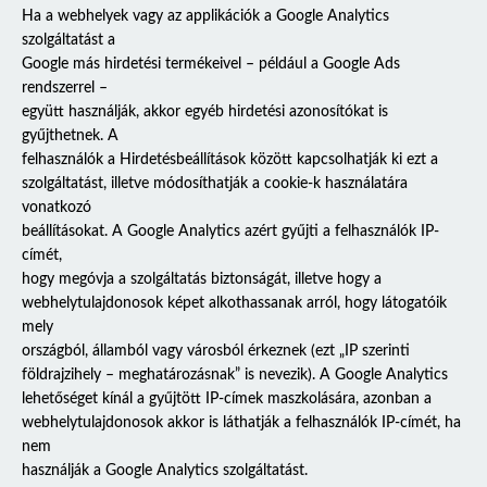
Ha a webhelyek vagy az applikációk a Google Analytics
szolgáltatást a
Google más hirdetési termékeivel – például a Google Ads
rendszerrel –
együtt használják, akkor egyéb hirdetési azonosítókat is
gyűjthetnek. A
felhasználók a Hirdetésbeállítások között kapcsolhatják ki ezt a
szolgáltatást, illetve módosíthatják a cookie-k használatára
vonatkozó
beállításokat. A Google Analytics azért gyűjti a felhasználók IP-
címét,
hogy megóvja a szolgáltatás biztonságát, illetve hogy a
webhelytulajdonosok képet alkothassanak arról, hogy látogatóik
mely
országból, államból vagy városból érkeznek (ezt „IP szerinti
földrajzihely – meghatározásnak” is nevezik). A Google Analytics
lehetőséget kínál a gyűjtött IP-címek maszkolására, azonban a
webhelytulajdonosok akkor is láthatják a felhasználók IP-címét, ha
nem
használják a Google Analytics szolgáltatást.