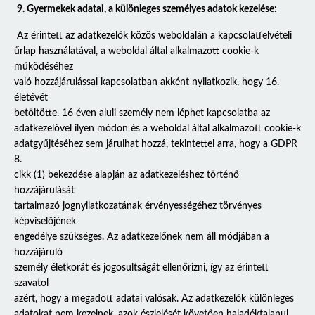
9. Gyermekek adatai, a különleges személyes adatok kezelése:
Az érintett az adatkezelők közös weboldalán a kapcsolatfelvételi
űrlap használatával, a weboldal által alkalmazott cookie-k
működéséhez
való hozzájárulással kapcsolatban akként nyilatkozik, hogy 16.
életévét
betöltötte. 16 éven aluli személy nem léphet kapcsolatba az
adatkezelővel ilyen módon és a weboldal által alkalmazott cookie-k
adatgyűjtéséhez sem járulhat hozzá, tekintettel arra, hogy a GDPR
8.
cikk (1) bekezdése alapján az adatkezeléshez történő
hozzájárulását
tartalmazó jognyilatkozatának érvényességéhez törvényes
képviselőjének
engedélye szükséges. Az adatkezelőnek nem áll módjában a
hozzájáruló
személy életkorát és jogosultságát ellenőrizni, így az érintett
szavatol
azért, hogy a megadott adatai valósak. Az adatkezelők különleges
adatokat nem kezelnek, azok észlelését követően haladéktalanul