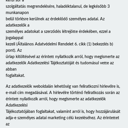
kerül sor a
szolgáltatás megrendelésére, haladéktalanul, de legkésőbb 3
munkanapon
belül törlésre kerülnek az érdeklődő személyes adatai. Az
adatkezelők a
személyes adatokat a szerződés létrejötte érdekében, ezzel a
jogalappal
kezeli (Általános Adatvédelmi Rendelet 6. cikk (1) bekezdés b)
pont). Az
űrlap kitöltésével az érintett nyilatkozik arról, hogy megismerte az
adatkezelők Adatkezelési Tájékoztatóját és tudomásul vette az
abban
foglaltakat.
Az adatkezelők weboldalán lehetőség van feliratkozni hírlevélre is,
e-mail cím megadásával. A hírlevélre történő feliratkozás során az
érintett nyilatkozik arról, hogy megismerte az adatkezelők
Adatkezelési
Tájékoztatójában foglaltakat, valamint arról is, hogy hozzájárulását
adja-e személyes adatai marketing célú kezeléséhez. Az érintettet
az