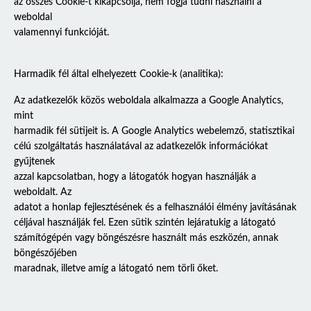
az összes Cookie-t kikapcsolja, nem fogja tudni használni a
weboldal
valamennyi funkcióját.
Harmadik fél által elhelyezett Cookie-k (analitika):
Az adatkezelők közös weboldala alkalmazza a Google Analytics,
mint
harmadik fél sütijeit is. A Google Analytics webelemző, statisztikai
célú szolgáltatás használatával az adatkezelők információkat
gyűjtenek
azzal kapcsolatban, hogy a látogatók hogyan használják a
weboldalt. Az
adatot a honlap fejlesztésének és a felhasználói élmény javításának
céljával használják fel. Ezen sütik szintén lejáratukig a látogató
számítógépén vagy böngészésre használt más eszközén, annak
böngészőjében
maradnak, illetve amíg a látogató nem törli őket.