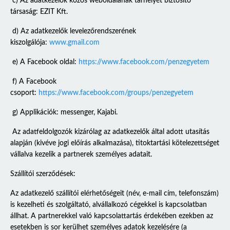
c) Az adatkezelők közös weboldalának tárhelyét biztosító
társaság: EZIT Kft.
d) Az adatkezelők levelezőrendszerének
kiszolgálója:
www.gmail.com
e) A Facebook oldal:
https://www.facebook.com/penzegyetem
f) A Facebook
csoport:
https://www.facebook.com/groups/penzegyetem
g) Applikációk: messenger, Kajabi.
Az adatfeldolgozók kizárólag az adatkezelők által adott utasítás
alapján (kivéve jogi előírás alkalmazása), titoktartási kötelezettséget
vállalva kezelik a partnerek személyes adatait.
Szállítói szerződések:
Az adatkezelő szállítói elérhetőségeit (név, e-mail cím, telefonszám)
is kezelheti és szolgáltató, alvállalkozó cégekkel is kapcsolatban
állhat. A partnerekkel való kapcsolattartás érdekében ezekben az
esetekben is sor kerülhet személyes adatok kezelésére (a