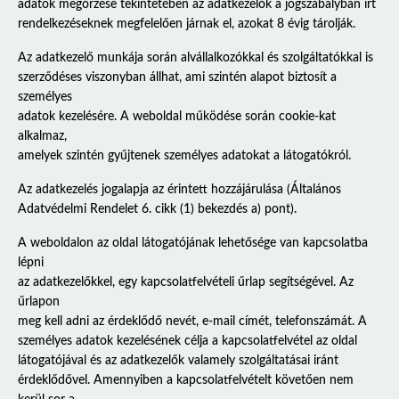
adatok megőrzése tekintetében az adatkezelők a jogszabályban írt
rendelkezéseknek megfelelően járnak el, azokat 8 évig tárolják.
Az adatkezelő munkája során alvállalkozókkal és szolgáltatókkal is
szerződéses viszonyban állhat, ami szintén alapot biztosít a
személyes
adatok kezelésére. A weboldal működése során cookie-kat
alkalmaz,
amelyek szintén gyűjtenek személyes adatokat a látogatókról.
Az adatkezelés jogalapja az érintett hozzájárulása (Általános
Adatvédelmi Rendelet 6. cikk (1) bekezdés a) pont).
A weboldalon az oldal látogatójának lehetősége van kapcsolatba
lépni
az adatkezelőkkel, egy kapcsolatfelvételi űrlap segítségével. Az
űrlapon
meg kell adni az érdeklődő nevét, e-mail címét, telefonszámát. A
személyes adatok kezelésének célja a kapcsolatfelvétel az oldal
látogatójával és az adatkezelők valamely szolgáltatásai iránt
érdeklődővel. Amennyiben a kapcsolatfelvételt követően nem