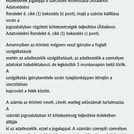
kezelésének jogalapja a szerződés létrehozása (Általános
Adatvédelmi
Rendelet 6. cikk (1) bekezdés b) pont), majd a számla kiállítása
során a
jogszabályban rögzített kötelezettségek teljesítése (Általános
Adatvédelmi Rendelet 6. cikk (1) bekezdés c) pont).
Amennyiben az érintett mégsem veszi igénybe a foglalt
szolgáltatások
esetén az adatkezelők szolgáltatásait, az adatkezelők a személyes
adatokat haladéktalanul, de legkésőbb 3 munkanapon belül törlik.
A
szolgáltatás igénybevétele során tulajdonképpen létrejön a
szerződéses
kapcsolat a felek között.
A számla az érintett nevét, címét, esetleg adószámát tartalmazza.
A
számlát jogszabályban írt kötelezettség teljesítése érdekében
állítják
ki az adatkezelők, ezzel a jogalappal. A számlán szereplő személyes