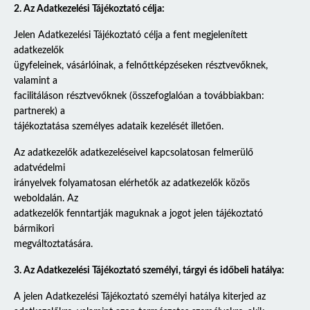
2. Az Adatkezelési Tájékoztató célja:
Jelen Adatkezelési Tájékoztató célja a fent megjelenített
adatkezelők
ügyfeleinek, vásárlóinak, a felnőttképzéseken résztvevőknek,
valamint a
facilitáláson résztvevőknek (összefoglalóan a továbbiakban:
partnerek) a
tájékoztatása személyes adataik kezelését illetően.
Az adatkezelők adatkezeléseivel kapcsolatosan felmerülő
adatvédelmi
irányelvek folyamatosan elérhetők az adatkezelők közös
weboldalán. Az
adatkezelők fenntartják maguknak a jogot jelen tájékoztató
bármikori
megváltoztatására.
3. Az Adatkezelési Tájékoztató személyi, tárgyi és időbeli hatálya:
A jelen Adatkezelési Tájékoztató személyi hatálya kiterjed az