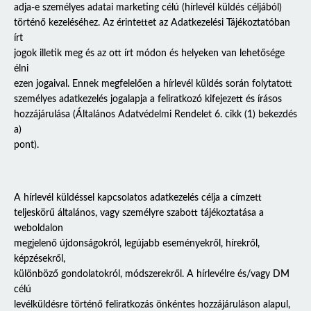
adja-e személyes adatai marketing célú (hírlevél küldés céljából)
történő kezeléséhez. Az érintettet az Adatkezelési Tájékoztatóban
írt
jogok illetik meg és az ott írt módon és helyeken van lehetősége
élni
ezen jogaival. Ennek megfelelően a hírlevél küldés során folytatott
személyes adatkezelés jogalapja a feliratkozó kifejezett és írásos
hozzájárulása (Általános Adatvédelmi Rendelet 6. cikk (1) bekezdés
a)
pont).
A hírlevél küldéssel kapcsolatos adatkezelés célja a címzett
teljeskörű általános, vagy személyre szabott tájékoztatása a
weboldalon
megjelenő újdonságokról, legújabb eseményekről, hírekről,
képzésekről,
különböző gondolatokról, módszerekről. A hírlevélre és/vagy DM
célú
levélküldésre történő feliratkozás önkéntes hozzájáruláson alapul,