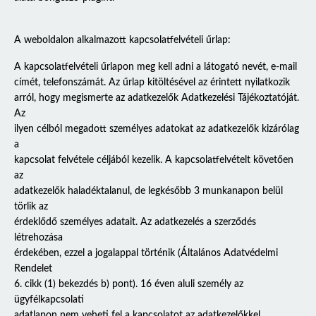
A weboldalon alkalmazott kapcsolatfelvételi űrlap:
A kapcsolatfelvételi űrlapon meg kell adni a látogató nevét, e-mail
címét, telefonszámát. Az űrlap kitöltésével az érintett nyilatkozik
arról, hogy megismerte az adatkezelők Adatkezelési Tájékoztatóját.
Az
ilyen célból megadott személyes adatokat az adatkezelők kizárólag
a
kapcsolat felvétele céljából kezelik. A kapcsolatfelvételt követően
az
adatkezelők haladéktalanul, de legkésőbb 3 munkanapon belül
törlik az
érdeklődő személyes adatait. Az adatkezelés a szerződés
létrehozása
érdekében, ezzel a jogalappal történik (Általános Adatvédelmi
Rendelet
6. cikk (1) bekezdés b) pont). 16 éven aluli személy az
ügyfélkapcsolati
adatlapon nem veheti fel a kapcsolatot az adatkezelőkkel,