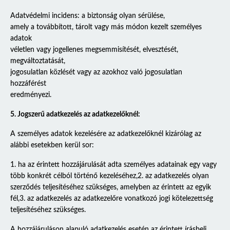
Adatvédelmi incidens: a biztonság olyan sérülése,
amely a továbbított, tárolt vagy más módon kezelt személyes
adatok
véletlen vagy jogellenes megsemmisítését, elvesztését,
megváltoztatását,
jogosulatlan közlését vagy az azokhoz való jogosulatlan
hozzáférést
eredményezi.
5. Jogszerű adatkezelés az adatkezelőknél:
A személyes adatok kezelésére az adatkezelőknél kizárólag az
alábbi esetekben kerül sor:
1. ha az érintett hozzájárulását adta személyes adatainak egy vagy
több konkrét célból történő kezeléséhez,2. az adatkezelés olyan
szerződés teljesítéséhez szükséges, amelyben az érintett az egyik
fél,3. az adatkezelés az adatkezelőre vonatkozó jogi kötelezettség
teljesítéséhez szükséges.
A hozzájáruláson alapuló adatkezelés esetén az érintett írásbeli