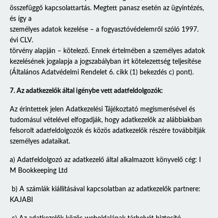
összefüggő kapcsolattartás. Megtett panasz esetén az ügyintézés,
és így a
személyes adatok kezelése – a fogyasztóvédelemről szóló 1997.
évi CLV.
törvény alapján – kötelező. Ennek értelmében a személyes adatok
kezelésének jogalapja a jogszabályban írt kötelezettség teljesítése
(Általános Adatvédelmi Rendelet 6. cikk (1) bekezdés c) pont).
7. Az adatkezelők által igénybe vett adatfeldolgozók:
Az érintettek jelen Adatkezelési Tájékoztató megismerésével és
tudomásul vételével elfogadják, hogy adatkezelők az alábbiakban
felsorolt adatfeldolgozók és közös adatkezelők részére továbbítják
személyes adataikat.
a) Adatfeldolgozó az adatkezelő által alkalmazott könyvelő cég: I
M Bookkeeping Ltd
b) A számlák kiállításával kapcsolatban az adatkezelők partnere:
KAJABI