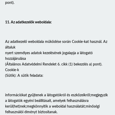
pont).
11. Az adatkezelők weboldala:
Az adatkezelő weboldala működése során Cookie-kat használ. Az
általuk
nyert személyes adatok kezelésének jogalapja a látogató
hozzájárulása
(Általános Adatvédelmi Rendelet 6. cikk (1) bekezdés a) pont).
Cookie-k
(Sütik): A sütik feladata:
információkat gyűjtenek a látogatókról és eszközeikről;megjegyzik
a látogatók egyéni beállításait, amelyek felhasználásra
kerül(het)nek;megkönnyítik a weboldal használatát;minőségi
felhasználói élményt biztosítanak.