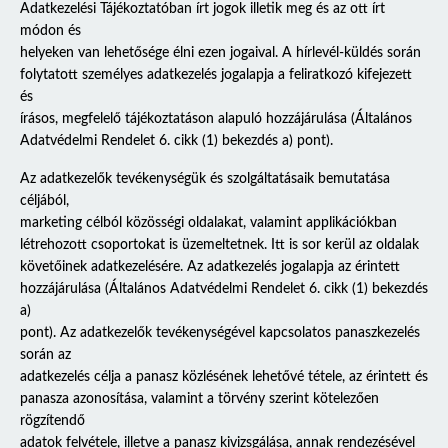
Adatkezelési Tájékoztatóban írt jogok illetik meg és az ott írt
módon és
helyeken van lehetősége élni ezen jogaival. A hírlevél-küldés során
folytatott személyes adatkezelés jogalapja a feliratkozó kifejezett
és
írásos, megfelelő tájékoztatáson alapuló hozzájárulása (Általános
Adatvédelmi Rendelet 6. cikk (1) bekezdés a) pont).
Az adatkezelők tevékenységük és szolgáltatásaik bemutatása
céljából,
marketing célból közösségi oldalakat, valamint applikációkban
létrehozott csoportokat is üzemeltetnek. Itt is sor kerül az oldalak
követőinek adatkezelésére. Az adatkezelés jogalapja az érintett
hozzájárulása (Általános Adatvédelmi Rendelet 6. cikk (1) bekezdés
a)
pont). Az adatkezelők tevékenységével kapcsolatos panaszkezelés
során az
adatkezelés célja a panasz közlésének lehetővé tétele, az érintett és
panasza azonosítása, valamint a törvény szerint kötelezően
rögzítendő
adatok felvétele, illetve a panasz kivizsgálása, annak rendezésével