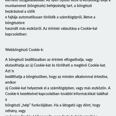
elérhető szolgáltatásokat. Az ilyen típusú sütik érvényességi ideje a
munkamenet (böngészés) befejezéséig tart, a böngésző
bezárásával a sütik
e fajtája automatikusan törlődik a számítógépről, illetve a
böngészésre
használt más eszközről. Az érintett választása a Cookie-kal
kapcsolatban:
Webböngésző Cookie-k:
A böngésző beállításaiban az érintett elfogadhatja, vagy
elutasíthatja az új Cookie-kat és törölheti a meglévő Cookie-kat.
Azt is
beállíthatja a böngészőben, hogy az minden alkalommal értesítse,
amikor
új Cookie-kat helyeznek el a számítógépben, vagy más eszközön. A
Cookie-k kezelésével kapcsolatban további információkat találhat
a
böngésző „help” funkciójában. Ha a látogató úgy dönt, hogy
néhány, vagy