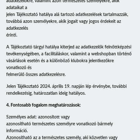
adatkezelőkre, valamint azon természetes személyekre, akik
adataikat a
jelen Tájékoztató hatálya alá tartozó adatkezelések tartalmazzák,
továbbá azon személyekre, akik jogait vagy jogos érdekeit az
adatkezelés
érinti.
A Tájékoztató tárgyi hatálya kiterjed az adatkezelők felnőttképzési
tevékenységében, a facilitáláskor, valamint a webshopban történő
vásárlások esetén és a különböző klubokra jelentkezőkre
vonatkozó és
felmerülő összes adatkezelésre.
Jelen Tájékoztató 2024. április 19. napján lép érvénybe, további
rendelkezésig, határozatlan ideig hatályos.
4. Fontosabb fogalom meghatározások:
Személyes adat: azonosított vagy
azonosítható természetes személyre vonatkozó bármely
információ.
Azonosítható az a természetes személy, aki közvetlen vagy